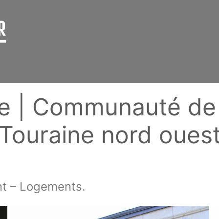
ice | Communauté 
Touraine nord oues
nt – Logements.