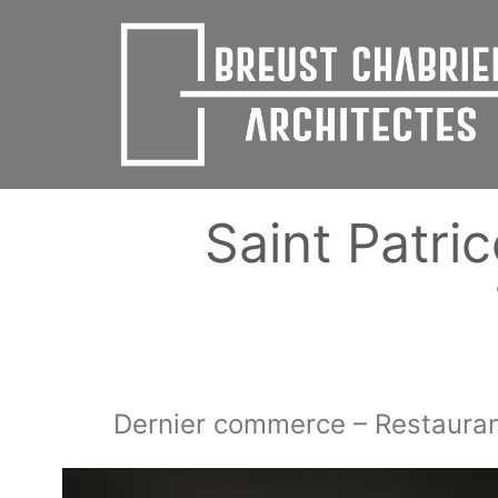
Aller
au
contenu
Saint Patr
Dernier commerce – Restaura